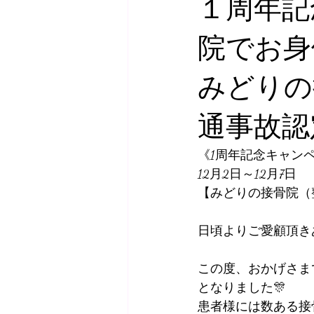
１周年記
院でお身
みどりの
通事故認
《1周年記念キャン
12月2日～12月7日
【みどりの接骨院（
日頃よりご愛顧頂き
この度、おかげさまで
となりました🎊 
患者様には数ある接