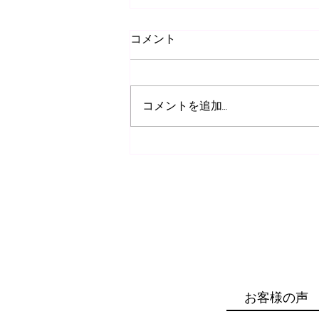
コメント
コメントを追加…
腰椎分離症施術はお任せくだ
さい！つくば市みどりの接骨
院・整骨院
お客様の声