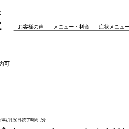
で
骨
お客様の声
メニュー・料金
症状メニュ
約可
24年11月26日
読了時間: 1分