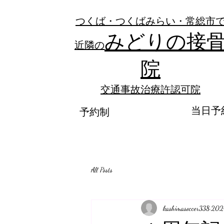
つくば・つくばみらい・常総市
みどりの接
近隣の
院
​交通事故治療許認可院
当日予
予約制
All Posts
kashimasoccer338
20