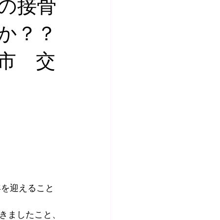
の接骨
か？？
市 交
年を迎えること
きましたこと、