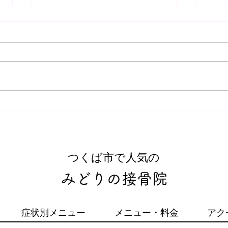
交通
どり
【交
交通
いか
ませんか？ 違
肩こり・腰痛、むち打ち・交
して
通事故治療などはみどりの接
をす
によ
骨院へ！県内初の施術をつく
しま
ばで！接骨院・整骨院なら
​つくば市で人気の
は痛
「みどりの接骨院」
みどりの接骨院
症状別メニュー
メニュー・料金
アク