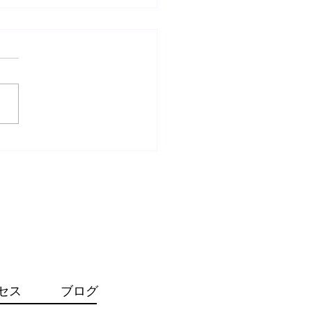
事故治療の重要性 〜み
の接骨院（整骨院）〜
通事故治療・むち打ち治療】
事故に遭われた後に痛みがな
らといってそのままにしてい
和感や痛みは放置
おいてはいけません⚠️ ケガ
るときに加わる外力（衝撃）
りお身体に『傷態』ができて
うことがほとんどです。これ
みを引き起こすものであ...
セス
ブログ