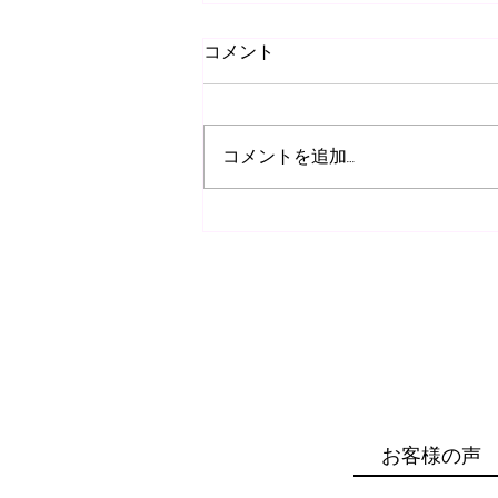
コメント
コメントを追加…
腰椎分離症施術はお任せくだ
さい！つくば市みどりの接骨
院・整骨院
お客様の声