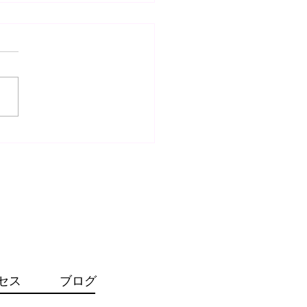
事故治療の重要性 〜み
の接骨院（整骨院）〜
通事故治療・むち打ち治療】
事故に遭われた後に痛みがな
らといってそのままにしてい
和感や痛みは放置
おいてはいけません⚠️ ケガ
るときに加わる外力（衝撃）
りお身体に『傷態』ができて
うことがほとんどです。これ
みを引き起こすものであ...
セス
ブログ