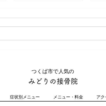
交通
どり
【交
交通
いか
ませんか？ 違
肩こり・腰痛、むち打ち・交
して
通事故治療などはみどりの接
をす
によ
骨院へ！県内初の施術をつく
しま
ばで！接骨院・整骨院なら
​つくば市で人気の
は痛
「みどりの接骨院」
みどりの接骨院
症状別メニュー
メニュー・料金
アク