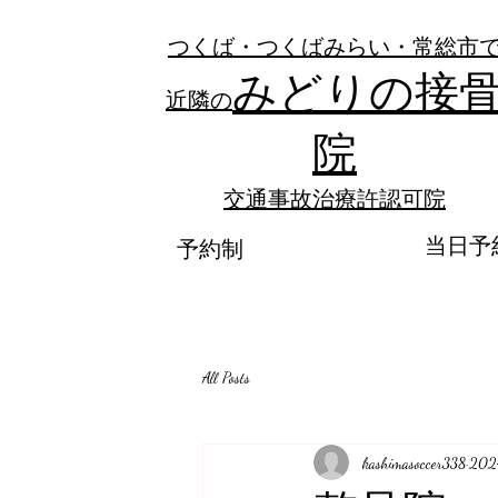
つくば・つくばみらい・常総市
みどりの接
近隣の
院
​交通事故治療許認可院
当日予
予約制
All Posts
kashimasoccer338
20