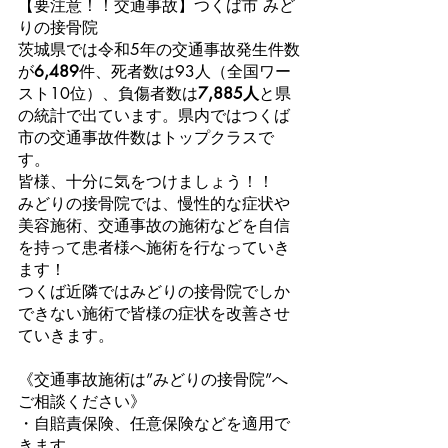
【要注意！！交通事故】つくば市 みど
りの接骨院
茨城県では令和5年の交通事故発生件数
が
6,489
件、死者数は93人（全国ワー
スト10位）、負傷者数は
7,885人
と県
の統計で出ています
。県内ではつくば
市の交通事故件数はトップクラスで
す。
皆様、十分に気をつけましょう！！
みどりの接骨院では、慢性的な症状や
美容施術、交通事故の施術などを自信
を持って患者様へ施術を行なっていき
ます！
つくば近隣ではみどりの接骨院でしか
できない施術で皆様の症状を改善させ
ていきます。
《交通事故施術は”みどりの接骨院”へ
ご相談ください》
・自賠責保険、任意保険などを適用で
きます