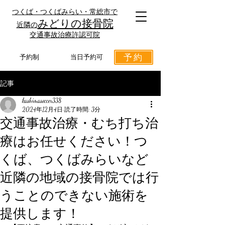
つくば・つくばみらい・常総市で
みどりの接骨院
近隣の
​交通事故治療許認可院
予約
予約制
当日予約可
記事
kashimasoccer338
2024年12月4日
読了時間: 3分
交通事故治療・むち打ち治
療はお任せください！つ
くば、つくばみらいなど
近隣の地域の接骨院では行
うことのできない施術を
提供します！