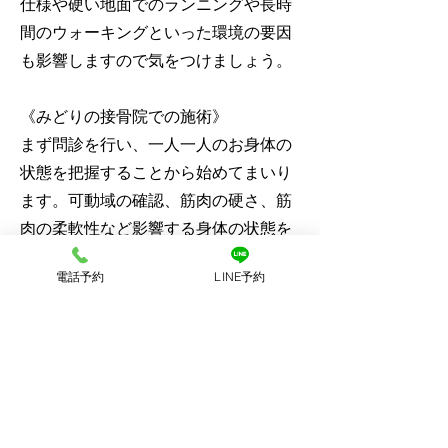
仕様や硬い地面でのランニングや長時
間のウォーキングといった環境の要因
も影響しますので気をつけましょう。
《みどりの接骨院での施術》
まず問診を行い、一人一人のお身体の
状態を把握することから始めてまいり
ます。可動域の確認、筋肉の硬さ、筋
肉の柔軟性など影響する身体の状態を
検査していきます。その後、お身体の
電話予約
LINE予約
状態に適したメニュー、通院間隔など
を提案いたします。股関節や大腿部、
下腿部の柔軟性の向上を中心に行い、
炎症部分には電気療法を行い症状の回
復を目指します。