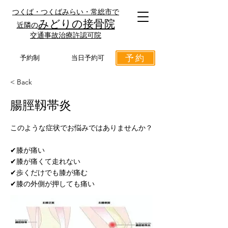
つくば・つくばみらい・常総市で
みどりの接骨院
近隣の
​交通事故治療許認可院
予約
予約制
当日予約可
< Back
腸脛靱帯炎
このような症状でお悩みではありませんか？
✔︎膝が痛い
✔︎膝が痛くて走れない
✔︎歩くだけでも膝が痛む
✔︎膝の外側が押しても痛い