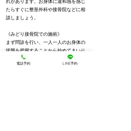
れがあります。お身体に違和感を感じ
たらすぐに整形外科や接骨院などに相
談しましょう。
《みどり接骨院での施術》
まず問診を行い、一人一人のお身体の
状態を把握することから始めてまいり
ます。可動域の確認、筋肉の硬さ、筋
電話予約
LINE予約
肉の柔軟性などに身体の状態を全て検
査していきます。その後、お身体の状
態に適したメニューを提案いたしま
す。みどりの接骨院では、首・肩周囲
の筋肉や背部の筋肉へ効率的に治療で
きるよう、超音波治療を行い、正しい
姿勢・ADL（日常生活動作）指導を実
施していきます。