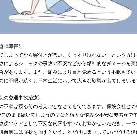
睡眠障害》
てしまってから寝付きが悪い、ぐっすり眠れない。という方は
故によるショックや事故の不安などから精神的なダメージを受
合があります。また、痛みにより目が覚めるという不眠も多い
のに不眠が続くと日常生活において大きな影響が出てしまいま
院の交通事故治療》
の不眠は寝る前の考えごとなどでもでてきます。保険会社との
がこのまま続いてしまうの？など様々な悩みや不安な要素がで
故後のケアとして不安な内容をすべてお聞かせいただき、一つ
様自身には症状を治すということだけに集中していただける様