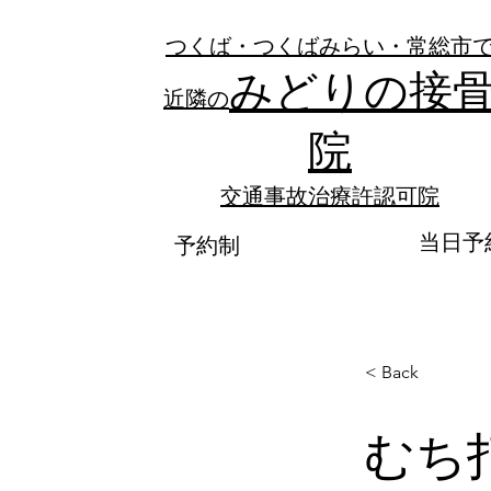
つくば・つくばみらい・常総市
みどりの接
近隣の
院
​交通事故治療許認可院
当日予
予約制
< Back
むち