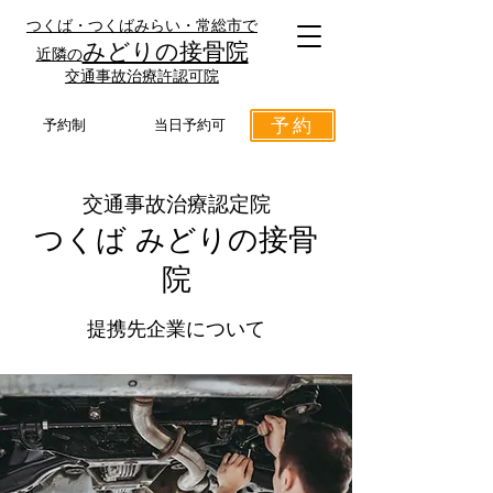
つくば・つくばみらい・常総市で
みどりの接骨院
近隣の
​交通事故治療許認可院
予約
予約制
当日予約可
交通事故治療認定院
​つくば みどりの接骨
院
提携先企業について