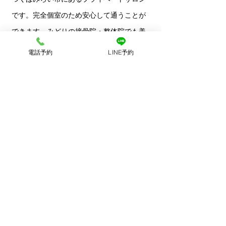
です。完全個室のため安心して通うことが
できます。みどりの接骨院・整体院でも美
容フェイシャル施術はございますがエステ
電話予約
LINE予約
ティシャンが”ココロマ”さんではよりお肌
の悩みを解決してくれます。
​ご興味ある方はみどりの接骨院・整体院の
各スタッフまたは直接お問い合わせくださ
い。
公式LINE